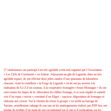
27 randonneurs ont participé à un très agréable week-end organisé par l’Association
« Les Clefs de Curemonte » en Aubrac. Séjournant au gîte de Laguiole, dans un très
agréable espace, ils ont effectué deux jolies randos d’une quinzaine de kilomètres
chacune, visité la coutellerie « la Forge de Laguiole » où ils ont pu assister à la
réalisation de A à Z d’un couteau. A la coopérative fromagère «Jeune Montagne » ils ont
suivi toutes les étapes de la fabrication du célèbre fromage, et se sont régalés le samedi
soir d’un repas « terroir » constitué d’un Aligot – saucisse, dégustation de fromages et
clafoutis aux cerises. Sur le chemin du retour le groupe s’est arrêté au barrage de
Sarrans, actuellement vidangé de son eau où les aménagements réalisés par EDF leur ont
permis de profiter d’un point de vue exceptionnel sur le site et d’explications sur les