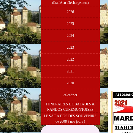
détaillé en téléchargement)
2026
2025
2024
2023
2022
2021
2020
calendrier
ITINERAIRES DE BALADES &
RANDOS CUREMONTOISES
LE SAC A DOS DES SOUVENIRS
de 2008 à nos jours !