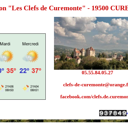
ion "Les Clefs de Curemonte" - 19500 
05.55.84.05.27
clefs-de-curemonte@orange.f
facebook.com/clefs.de.curemo
è