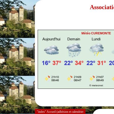
Associat
Météo CUREMONTE
© meteonet
"index" Accueil (adhésion et calendrier