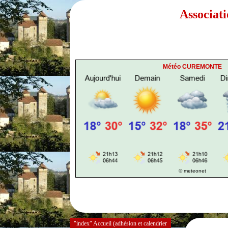
Associat
Météo CUREMONTE
© meteonet
"index" Accueil (adhésion et calendrier