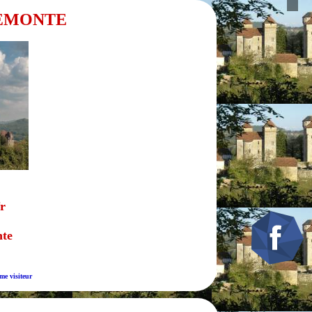
CUREMONTE
r
nte
me visiteur