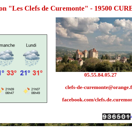
ion "Les Clefs de Curemonte" - 19500 
05.55.84.05.27
clefs-de-curemonte@orange.f
facebook.com/clefs.de.curemo
è