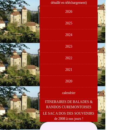
détaillé en téléchargement)
2026
2025
2024
2023
2022
2021
2020
calendrier
ITINERAIRES DE BALADES &
RANDOS CUREMONTOISES
LE SAC A DOS DES SOUVENIRS
de 2008 à nos jours !