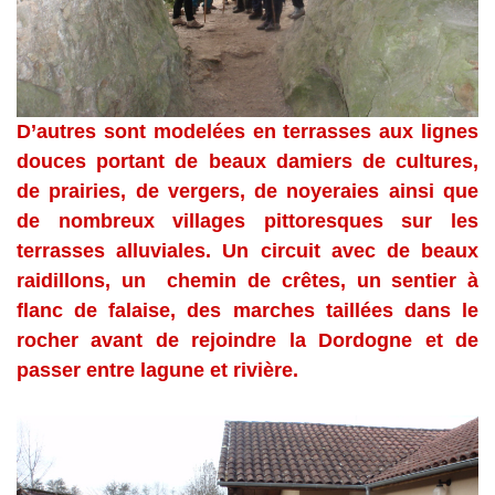
D’autres sont modelées en terrasses aux lignes
douces portant de beaux damiers de cultures,
de prairies, de vergers, de noyeraies ainsi que
de nombreux villages pittoresques sur les
terrasses alluviales. Un circuit avec de beaux
raidillons, un chemin de crêtes, un sentier à
flanc de falaise, des marches taillées dans le
rocher avant de rejoindre la Dordogne et de
passer entre lagune et rivière.