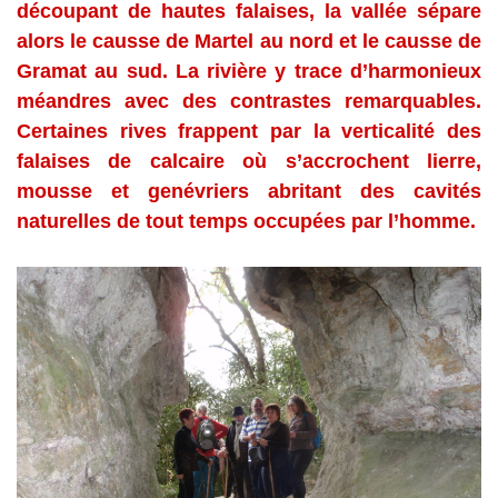
découpant de hautes falaises, la vallée sépare
alors le causse de Martel au nord et le causse de
Gramat au sud. La rivière y trace d’harmonieux
méandres avec des contrastes remarquables.
Certaines rives frappent par la verticalité des
falaises de calcaire où s’accrochent lierre,
mousse et genévriers abritant des cavités
naturelles de tout temps occupées par l’homme.