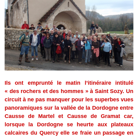
Ils ont emprunté le matin l’itinéraire intitulé
« des rochers et des hommes » à Saint Sozy. Un
circuit à ne pas manquer pour les superbes vues
panoramiques sur la vallée de la Dordogne entre
Causse de Martel et Causse de Gramat car,
lorsque la Dordogne se heurte aux plateaux
calcaires du Quercy elle se fraie un passage en