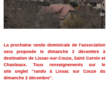
La prochaine rando dominicale de l’association
sera proposée le dimanche 2 décembre à
destination de Lissac-sur-Couze, Saint Cernin et
Chasteaux. Tous renseignements sur le
site onglet "rando à Lissac sur Couze du
dimanche 2 décembre".