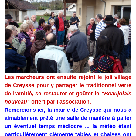
Les marcheurs ont ensuite rejoint le joli village
de Creysse pour y partager le traditionnel verre
de l’amitié, se restaurer et goûter le
"Beaujolais
nouveau"
offert par l'association.
Remercions ici, la mairie de Creysse qui nous a
aimablement prêté une salle de manière à palier
un éventuel temps médiocre ... la météo étant
particulièrement clémente tables et chaises ont