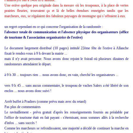
Paillasseyre bas à 1400 m d’altitude.
Une estive quelque peu originale dans la mesure où les troupeaux, à la place de vertes
prairies fleuries, trouvaient ça et là de belles étendues enneigées tandis que les
marcheurs, eux, se régalaient des fabuleux paysages de montagne qui s’offraient à eux.
un regret cependant en ce qui concerne l'organisation de la randonnée :
l'absence totale de communication et l'absence physique des organisateurs (office
de tourisme & l'association organisatrice de l'estive)
Le document largement distribué (10 pages) intitulé 22ème fête de l'estive à Allanche
fixait le rendez-vous à 9 h devant la mairie ...
mais il n'y avait personne. Nous avons donc rejoint le foirail où plusieurs dizaines de
randonneurs attendaient le départ.
à 9 h 30 ... toujours rien ... nous avons donc, en vain, cherché les organisateurs ...
vers 9 h 45 ... sans aucun commentaire, le troupeau de vaches Salers a été libéré de son
enclos ... nous avons donc suivi !
Arrêt buffet à Pradiers (comme prévu mais avec du retard)
Pas plus de commentaires
Le ravitaillement - prévu gratuit d'après les renseignements fournis au préalable par
l'office de tourisme était en fait payant - s'éternisant, nous sommes allés à la recherche
d'infos ... sans succès !
Comme les marcheurs se refroidissaient, une majorité a décidé de continuer la marche en