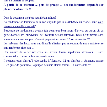
laissant derrière le troupeau.
A partir de ce moment ... plus de groupe ... des randonneurs dispersés sur
plusieurs kilomètres !!
Dans le document cité plus haut il était indiqué :
"la randonnée se terminera au buron exploité par la COPTASA où Marie-Paule
vous
réservera le meilleur accueil
" ...
Beaucoup de randonneurs avaient fait demi-tour bien avant d'arriver au buron où en
guise d'accueil les "survivants" de l'aventure se sont retrouvés livrés à eux-mêmes sans
le moindre endroit sec pour s'asseoir pique-niquer après 12 km de montée !!!
Les habitants des lieux nous ont dit qu'ils n'étaient pas au courant de notre arrivée et se
sont renfermés chez eux ...
Une voiture de la sécurité civile est arrivée faisant rapidement demi-tour ... sans
commentaire ... nous ne l'avons jamais revue !
Il ne nous restait plus qu'à redescendre à Allanche ... 12 km plus bas ... où à notre arrivée
... en guise de point final, la plupart des bars étaient fermés ... à votre santé !!!