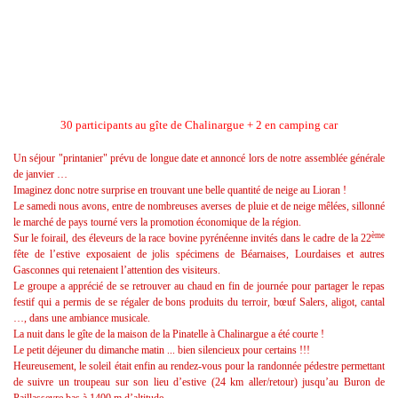
30 participants au gîte de Chalinargue + 2 en camping car
Un séjour "printanier" prévu de longue date et annoncé lors de notre assemblée générale
de janvier …
Imaginez donc notre surprise en trouvant une belle quantité de neige au Lioran !
Le samedi nous avons, entre de nombreuses averses de pluie et de neige mêlées, sillonné
le marché de pays tourné vers la promotion économique de la région.
ème
Sur le foirail, des éleveurs de la race bovine pyrénéenne invités dans le cadre de la 22
fête de l’estive exposaient de jolis spécimens de Béarnaises, Lourdaises et autres
Gasconnes qui retenaient l’attention des visiteurs.
Le groupe a apprécié de se retrouver au chaud en fin de journée pour partager le repas
festif qui a permis de se régaler de bons produits du terroir, bœuf Salers, aligot, cantal
…, dans une ambiance musicale.
La nuit dans le gîte de la maison de la Pinatelle à Chalinargue a été courte !
Le petit déjeuner du dimanche matin ... bien silencieux pour certains !!!
Heureusement, le soleil était enfin au rendez-vous pour la randonnée pédestre permettant
de suivre un troupeau sur son lieu d’estive (24 km aller/retour) jusqu’au Buron de